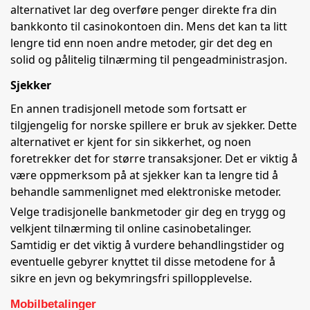
alternativet lar deg overføre penger direkte fra din
bankkonto til casinokontoen din. Mens det kan ta litt
lengre tid enn noen andre metoder, gir det deg en
solid og pålitelig tilnærming til pengeadministrasjon.
Sjekker
En annen tradisjonell metode som fortsatt er
tilgjengelig for norske spillere er bruk av sjekker. Dette
alternativet er kjent for sin sikkerhet, og noen
foretrekker det for større transaksjoner. Det er viktig å
være oppmerksom på at sjekker kan ta lengre tid å
behandle sammenlignet med elektroniske metoder.
Velge tradisjonelle bankmetoder gir deg en trygg og
velkjent tilnærming til online casinobetalinger.
Samtidig er det viktig å vurdere behandlingstider og
eventuelle gebyrer knyttet til disse metodene for å
sikre en jevn og bekymringsfri spillopplevelse.
Mobilbetalinger