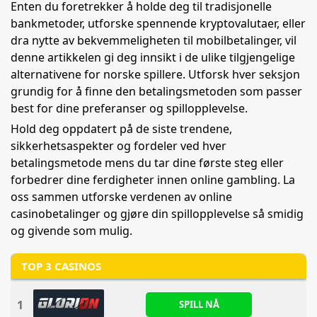
Enten du foretrekker å holde deg til tradisjonelle
bankmetoder, utforske spennende kryptovalutaer, eller
dra nytte av bekvemmeligheten til mobilbetalinger, vil
denne artikkelen gi deg innsikt i de ulike tilgjengelige
alternativene for norske spillere. Utforsk hver seksjon
grundig for å finne den betalingsmetoden som passer
best for dine preferanser og spillopplevelse.
Hold deg oppdatert på de siste trendene,
sikkerhetsaspekter og fordeler ved hver
betalingsmetode mens du tar dine første steg eller
forbedrer dine ferdigheter innen online gambling. La
oss sammen utforske verdenen av online
casinobetalinger og gjøre din spillopplevelse så smidig
og givende som mulig.
TOP 3 CASINOS
1
SPILL NÅ