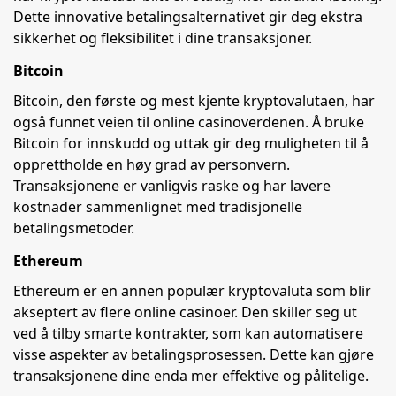
Dette innovative betalingsalternativet gir deg ekstra
sikkerhet og fleksibilitet i dine transaksjoner.
Bitcoin
Bitcoin, den første og mest kjente kryptovalutaen, har
også funnet veien til online casinoverdenen. Å bruke
Bitcoin for innskudd og uttak gir deg muligheten til å
opprettholde en høy grad av personvern.
Transaksjonene er vanligvis raske og har lavere
kostnader sammenlignet med tradisjonelle
betalingsmetoder.
Ethereum
Ethereum er en annen populær kryptovaluta som blir
akseptert av flere online casinoer. Den skiller seg ut
ved å tilby smarte kontrakter, som kan automatisere
visse aspekter av betalingsprosessen. Dette kan gjøre
transaksjonene dine enda mer effektive og pålitelige.