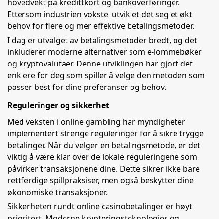
hovedvekt på kredittkort og bankoverføringer.
Ettersom industrien vokste, utviklet det seg et økt
behov for flere og mer effektive betalingsmetoder.
I dag er utvalget av betalingsmetoder bredt, og det
inkluderer moderne alternativer som e-lommebøker
og kryptovalutaer. Denne utviklingen har gjort det
enklere for deg som spiller å velge den metoden som
passer best for dine preferanser og behov.
Reguleringer og sikkerhet
Med veksten i online gambling har myndigheter
implementert strenge reguleringer for å sikre trygge
betalinger. Når du velger en betalingsmetode, er det
viktig å være klar over de lokale reguleringene som
påvirker transaksjonene dine. Dette sikrer ikke bare
rettferdige spillpraksiser, men også beskytter dine
økonomiske transaksjoner.
Sikkerheten rundt online casinobetalinger er høyt
prioritert. Moderne krypteringsteknologier og